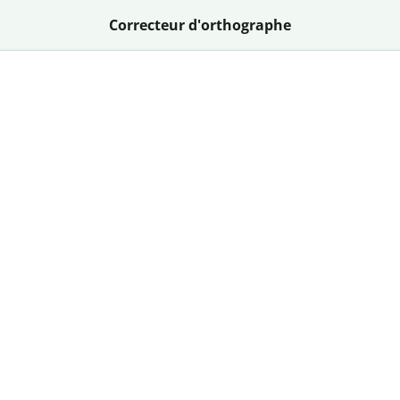
Correcteur d'orthographe
Correcteur d'orthographe gr
ez l'efficacité du meilleur correcteur d'orthographe dispon