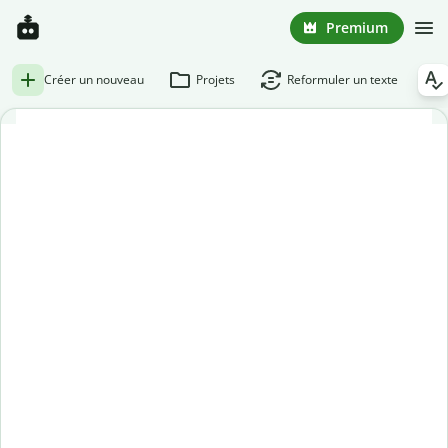
Premium
Créer un nouveau
Projets
Reformuler un texte
Correcteur d'orthographe gratuit
Découvrez l'efficacité du meilleur correcteur d'orthographe
disponible sur le marché.