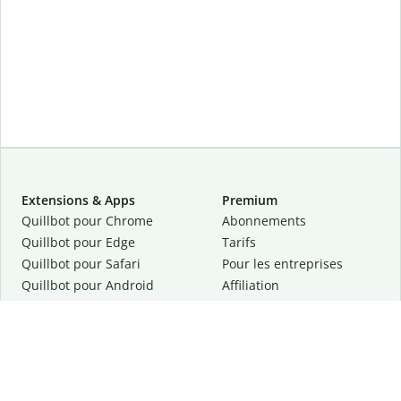
Extensions & Apps
Premium
Quillbot pour Chrome
Abonnements
Quillbot pour Edge
Tarifs
Quillbot pour Safari
Pour les entreprises
Quillbot pour Android
Affiliation
Quillbot
pour
iOS
Demander une démo
Quillbot pour Windows
Quillbot pour macOS
Quillbot pour Word
Outils
Entreprise