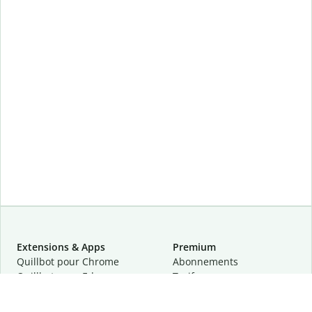
Extensions & Apps
Premium
Quillbot pour Chrome
Abonnements
Quillbot pour Edge
Tarifs
Quillbot pour Safari
Pour les entreprises
Quillbot pour Android
Affiliation