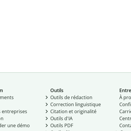
um
Outils
Entre
ments
Outils de rédaction
À pr
Correction linguistique
Confi
s entreprises
Citation et originalité
Carri
on
Outils d'IA
Centr
er une démo
Outils PDF
Cont