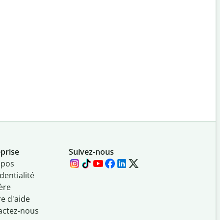
prise
Suivez-nous
opos
dentialité
ère
e d'aide
actez-nous