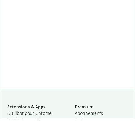
Extensions & Apps
Premium
Quillbot pour Chrome
Abonnements
Quillbot pour Edge
Tarifs
Quillbot pour Safari
Pour les entreprises
Quillbot pour Android
Affiliation