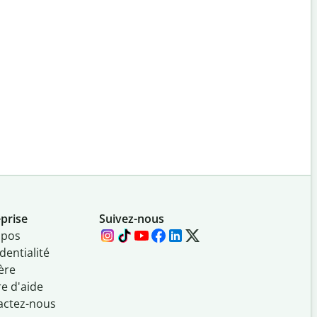
prise
Suivez-nous
opos
dentialité
ère
e d'aide
actez-nous