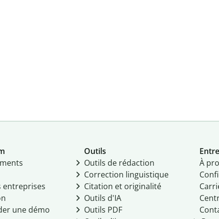
um
Outils
Entre
ments
Outils de rédaction
À pr
Correction linguistique
Confi
s entreprises
Citation et originalité
Carri
on
Outils d'IA
Centr
er une démo
Outils PDF
Cont