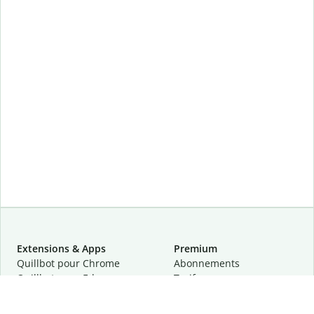
Extensions & Apps
Premium
Quillbot pour Chrome
Abonnements
Quillbot pour Edge
Tarifs
Quillbot pour Safari
Pour les entreprises
Quillbot pour Android
Affiliation