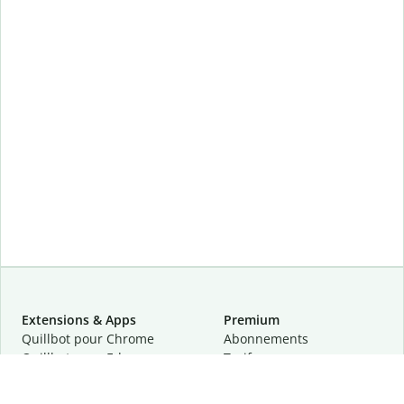
Extensions & Apps
Premium
Quillbot pour Chrome
Abonnements
Quillbot pour Edge
Tarifs
Quillbot pour Safari
Pour les entreprises
Quillbot pour Android
Affiliation