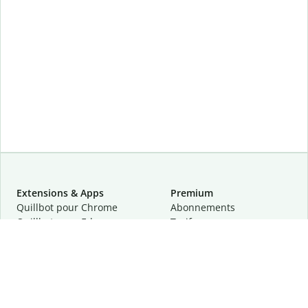
Extensions & Apps
Premium
Quillbot pour Chrome
Abonnements
Quillbot pour Edge
Tarifs
Quillbot pour Safari
Pour les entreprises
Quillbot pour Android
Affiliation
Quillbot
pour
iOS
Demander une démo
Quillbot pour Windows
Quillbot pour macOS