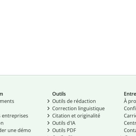
um
Outils
Entre
ments
Outils de rédaction
À pr
Correction linguistique
Confi
s entreprises
Citation et originalité
Carri
on
Outils d'IA
Centr
er une démo
Outils PDF
Cont