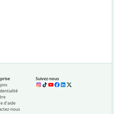
prise
Suivez-nous
opos
dentialité
ère
e d'aide
actez-nous