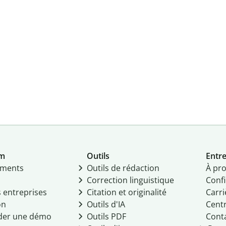
um
Outils
Entre
ments
Outils de rédaction
À pr
Correction linguistique
Confi
s entreprises
Citation et originalité
Carri
on
Outils d'IA
Centr
er une démo
Outils PDF
Cont