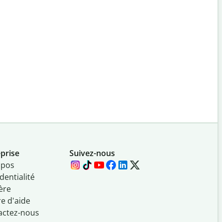
prise
Suivez-nous
opos
dentialité
ère
e d'aide
actez-nous