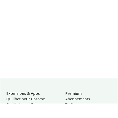
Extensions & Apps
Premium
Quillbot pour Chrome
Abonnements
Quillbot pour Edge
Tarifs
Quillbot pour Safari
Pour les entreprises
Quillbot pour Android
Affiliation