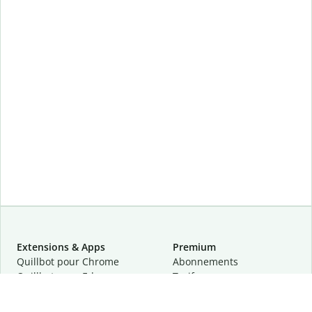
Extensions & Apps
Premium
Quillbot pour Chrome
Abonnements
Quillbot pour Edge
Tarifs
Quillbot pour Safari
Pour les entreprises
Quillbot pour Android
Affiliation