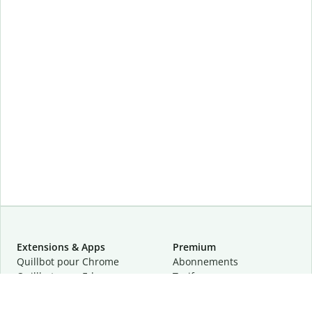
Extensions & Apps
Premium
Quillbot pour Chrome
Abonnements
Quillbot pour Edge
Tarifs
Quillbot pour Safari
Pour les entreprises
Quillbot pour Android
Affiliation