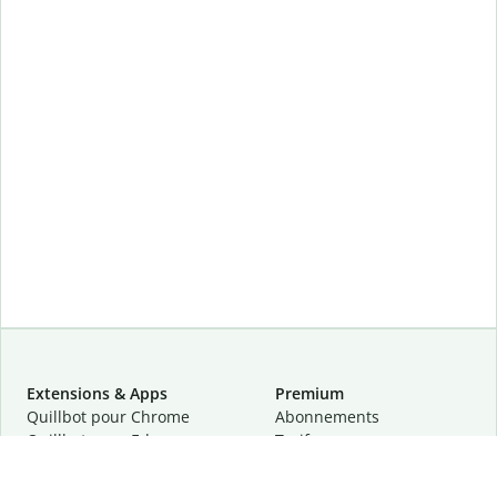
Extensions & Apps
Premium
Quillbot pour Chrome
Abonnements
Quillbot pour Edge
Tarifs
Quillbot pour Safari
Pour les entreprises
Quillbot pour Android
Affiliation