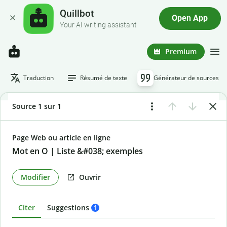
Quillbot
Open App
Your AI writing assistant
Premium
Traduction
Résumé de texte
Générateur de sources
Source 1 sur 1
Page Web ou article en ligne
Mot en O | Liste &#038; exemples
Modifier
Ouvrir
Citer
Suggestions
1