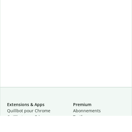
Extensions & Apps
Premium
Quillbot pour Chrome
Abonnements
Quillbot pour Edge
Tarifs
Quillbot pour Safari
Pour les entreprises
Quillbot pour Android
Affiliation