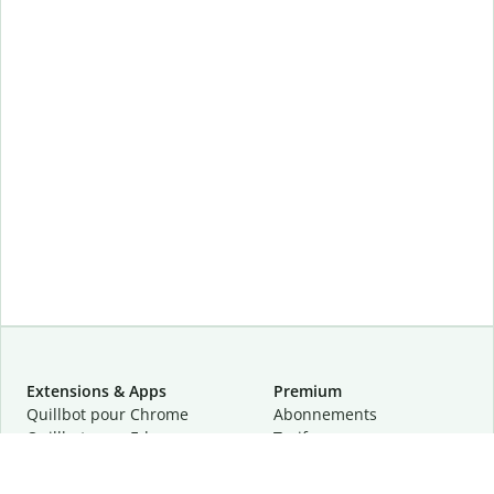
Extensions & Apps
Premium
Quillbot pour Chrome
Abonnements
Quillbot pour Edge
Tarifs
Quillbot pour Safari
Pour les entreprises
Quillbot pour Android
Affiliation