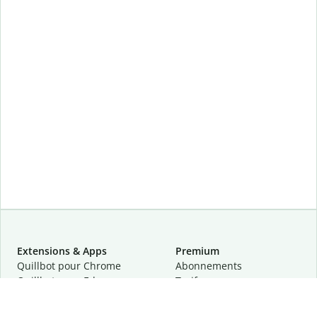
Extensions & Apps
Premium
Quillbot pour Chrome
Abonnements
Quillbot pour Edge
Tarifs
Quillbot pour Safari
Pour les entreprises
Quillbot pour Android
Affiliation