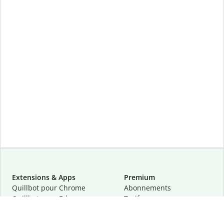
Extensions & Apps
Premium
Quillbot pour Chrome
Abonnements
Quillbot pour Edge
Tarifs
Quillbot pour Safari
Pour les entreprises
Quillbot pour Android
Affiliation