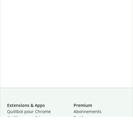
Extensions & Apps
Premium
Quillbot pour Chrome
Abonnements
Quillbot pour Edge
Tarifs
Quillbot pour Safari
Pour les entreprises
Quillbot pour Android
Affiliation