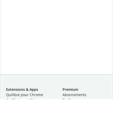
Extensions & Apps
Premium
Quillbot pour Chrome
Abonnements
Quillbot pour Edge
Tarifs
Quillbot pour Safari
Pour les entreprises
Quillbot pour Android
Affiliation