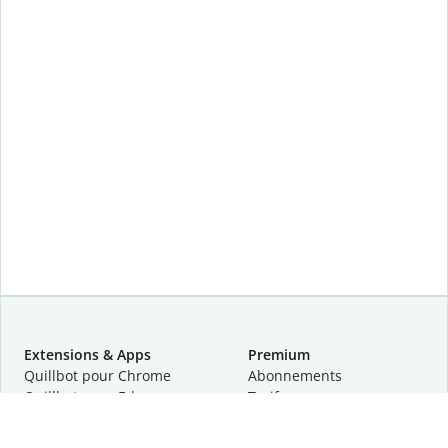
Extensions & Apps
Premium
Quillbot pour Chrome
Abonnements
Quillbot pour Edge
Tarifs
Quillbot pour Safari
Pour les entreprises
Quillbot pour Android
Affiliation