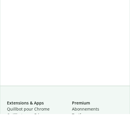
Extensions & Apps
Premium
Quillbot pour Chrome
Abonnements
Quillbot pour Edge
Tarifs
Quillbot pour Safari
Pour les entreprises
Quillbot pour Android
Affiliation