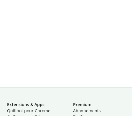
Extensions & Apps
Premium
Quillbot pour Chrome
Abonnements
Quillbot pour Edge
Tarifs
Quillbot pour Safari
Pour les entreprises
Quillbot pour Android
Affiliation