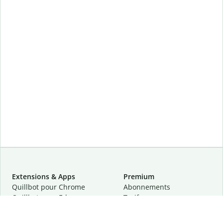
Extensions & Apps
Premium
Quillbot pour Chrome
Abonnements
Quillbot pour Edge
Tarifs
Quillbot pour Safari
Pour les entreprises
Quillbot pour Android
Affiliation