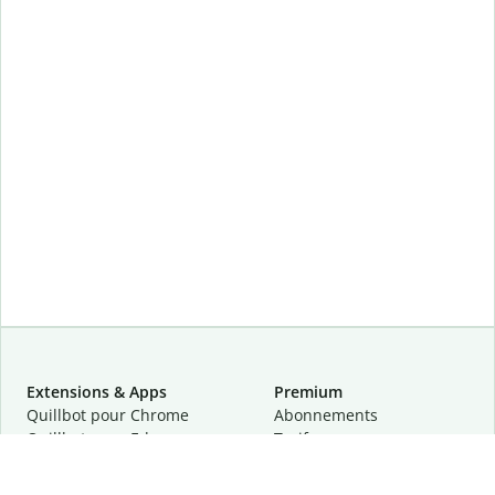
Extensions & Apps
Premium
Quillbot pour Chrome
Abonnements
Quillbot pour Edge
Tarifs
Quillbot pour Safari
Pour les entreprises
Quillbot pour Android
Affiliation