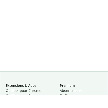
Extensions & Apps
Premium
Quillbot pour Chrome
Abonnements
Quillbot pour Edge
Tarifs
Quillbot pour Safari
Pour les entreprises
Quillbot pour Android
Affiliation