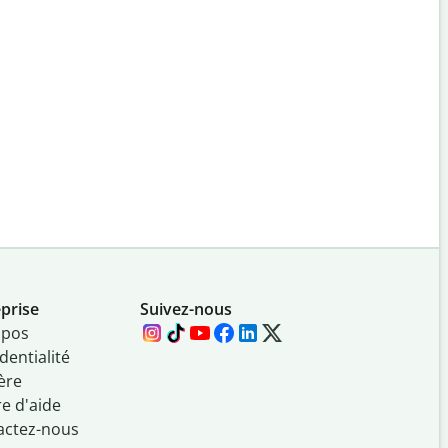
prise
Suivez-nous
opos
dentialité
ère
e d'aide
actez-nous