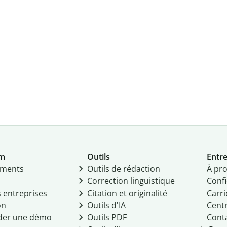
um
Outils
Entre
ments
Outils de rédaction
À pr
Correction linguistique
Confi
s entreprises
Citation et originalité
Carri
on
Outils d'IA
Centr
er une démo
Outils PDF
Cont