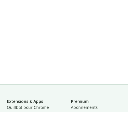
Extensions & Apps
Premium
Quillbot pour Chrome
Abonnements
Quillbot pour Edge
Tarifs
Quillbot pour Safari
Pour les entreprises
Quillbot pour Android
Affiliation