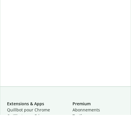
Extensions & Apps
Premium
Quillbot pour Chrome
Abonnements
Quillbot pour Edge
Tarifs
Quillbot pour Safari
Pour les entreprises
Quillbot pour Android
Affiliation