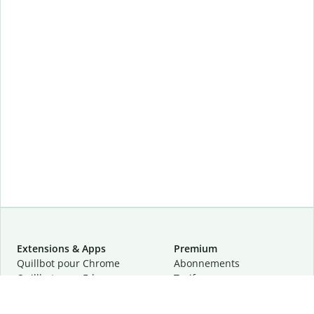
Extensions & Apps
Premium
Quillbot pour Chrome
Abonnements
Quillbot pour Edge
Tarifs
Quillbot pour Safari
Pour les entreprises
Quillbot pour Android
Affiliation