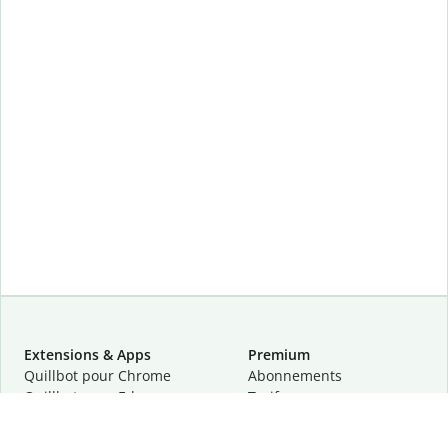
Extensions & Apps
Premium
Quillbot pour Chrome
Abonnements
Quillbot pour Edge
Tarifs
Quillbot pour Safari
Pour les entreprises
Quillbot pour Android
Affiliation