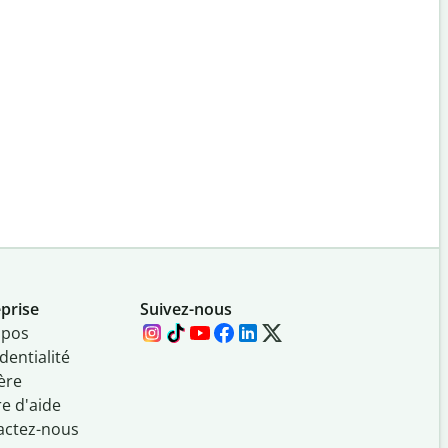
prise
Suivez-nous
opos
dentialité
ère
e d'aide
actez-nous