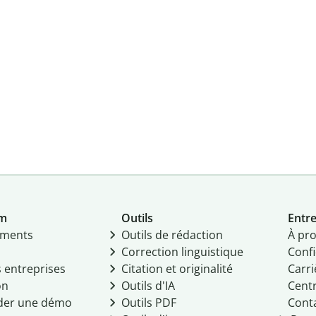
um
Outils
Entre
ments
Outils de rédaction
À pr
Correction linguistique
Confi
s entreprises
Citation et originalité
Carri
on
Outils d'IA
Centr
er une démo
Outils PDF
Cont