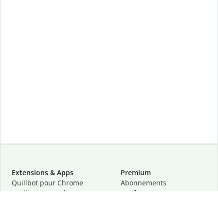
Extensions & Apps
Premium
Quillbot pour Chrome
Abonnements
Quillbot pour Edge
Tarifs
Quillbot pour Safari
Pour les entreprises
Quillbot pour Android
Affiliation