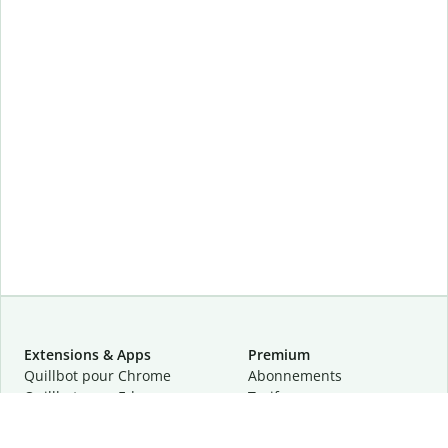
Extensions & Apps
Premium
Quillbot pour Chrome
Abonnements
Quillbot pour Edge
Tarifs
Quillbot pour Safari
Pour les entreprises
Quillbot pour Android
Affiliation