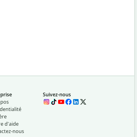
prise
Suivez-nous
opos
dentialité
ère
e d'aide
actez-nous