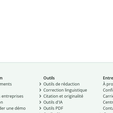
um
Outils
Entre
ments
Outils de rédaction
À pr
Correction linguistique
Confi
s entreprises
Citation et originalité
Carri
on
Outils d'IA
Centr
er une démo
Outils PDF
Cont