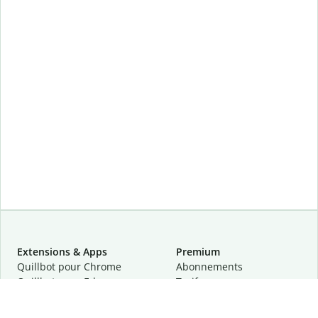
Extensions & Apps
Premium
Quillbot pour Chrome
Abonnements
Quillbot pour Edge
Tarifs
Quillbot pour Safari
Pour les entreprises
Quillbot pour Android
Affiliation