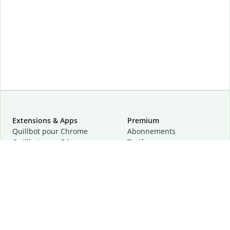
Extensions & Apps
Premium
Quillbot pour Chrome
Abonnements
Quillbot pour Edge
Tarifs
Quillbot pour Safari
Pour les entreprises
Quillbot pour Android
Affiliation
Quillbot
pour
iOS
Demander une démo
Quillbot pour Windows
Quillbot pour macOS
Quillbot pour Word
Outils
Entreprise
Outils de rédaction
À propos