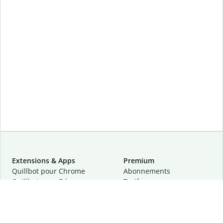
Extensions & Apps
Premium
Quillbot pour Chrome
Abonnements
Quillbot pour Edge
Tarifs
Quillbot pour Safari
Pour les entreprises
Quillbot pour Android
Affiliation
Quillbot
pour
iOS
Demander une démo