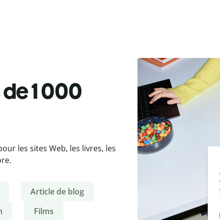
 de 1 000
ur les sites Web, les livres, les
ore.
Article de blog
n
Films