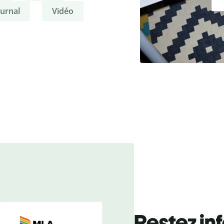
ournal
Vidéo
Restez in