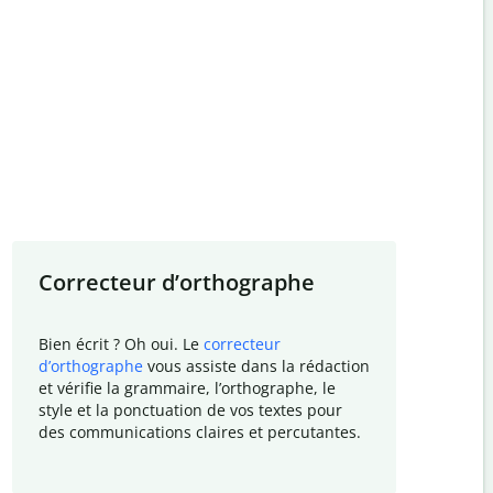
Correcteur d
’
orthographe
Résu
Bien écrit ? Oh oui. Le
correcteur
Besoin
d
’
orthographe
vous assiste dans la rédaction
vos rec
et vérifie la grammaire, l
’
orthographe, le
académi
style et la ponctuation de vos textes pour
Quillbo
des communications claires et percutantes.
une vu
de vos