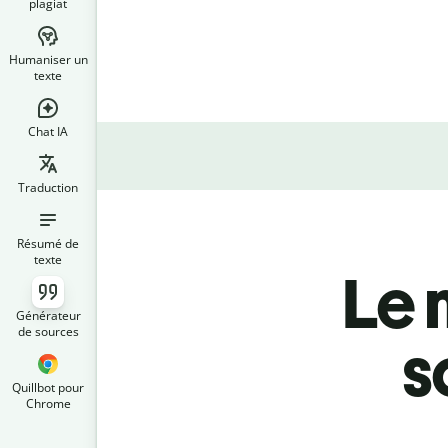
plagiat
Humaniser un
texte
Chat IA
Traduction
Résumé de
texte
Le 
Générateur
de sources
s
Quillbot pour
Chrome