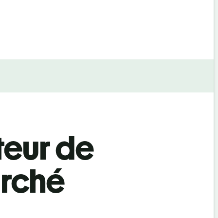
teur de
arché