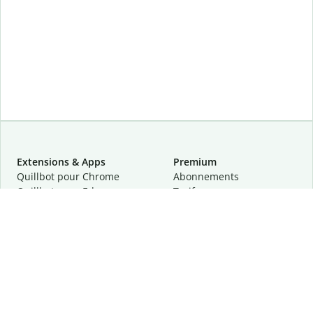
Extensions & Apps
Premium
Quillbot pour Chrome
Abonnements
Quillbot pour Edge
Tarifs
Quillbot pour Safari
Pour les entreprises
Quillbot pour Android
Affiliation
Quillbot
pour
iOS
Demander une démo
Quillbot pour Windows
Quillbot pour macOS
Quillbot pour Word
Outils
Entreprise
Outils de rédaction
À propos