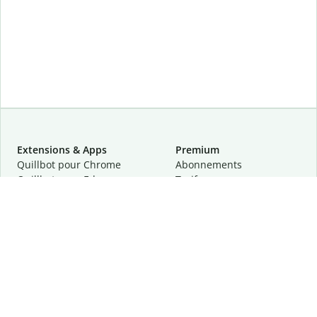
Extensions & Apps
Premium
Quillbot pour Chrome
Abonnements
Quillbot pour Edge
Tarifs
Quillbot pour Safari
Pour les entreprises
Quillbot pour Android
Affiliation
Quillbot
pour
iOS
Demander une démo
Quillbot pour Windows
Quillbot pour macOS
Quillbot pour Word
Outils
Entreprise
Outils de rédaction
À propos
Correction linguistique
Confidentialité