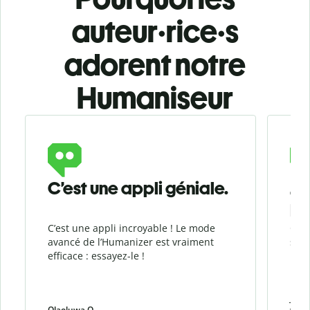
auteur·rice·s
adorent notre
Humaniseur
Slide 1 of 3
C’est une appli géniale.
J’
Hu
C’est une appli incroyable ! Le mode
Ce q
avancé de l’Humanizer est vraiment
son 
efficace : essayez-le !
rend
natu
D’ai
Je l’
Olaoluwa O
weiw