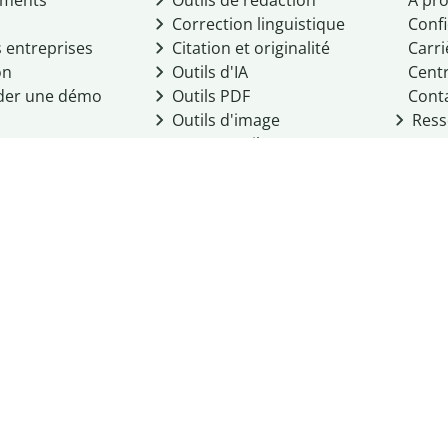
ments
Outils de rédaction
À pr
Correction linguistique
Confi
s entreprises
Citation et originalité
Carri
on
Outils d'IA
Centr
er une démo
Outils PDF
Cont
Outils d'image
Ress
Autres outils
Outils PDF
se Hero), LLC. 2026
identialité
Conditions d'utilisation
Politique cookies
 Personal Information
its d'auteur
Règlement de la communauté
Intégrité académi