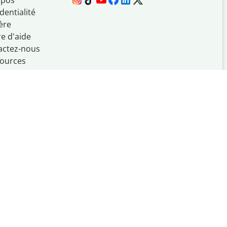
opos
dentialité
ère
e d'aide
actez-nous
ources
Créé avec
à l
'UIUC'
que