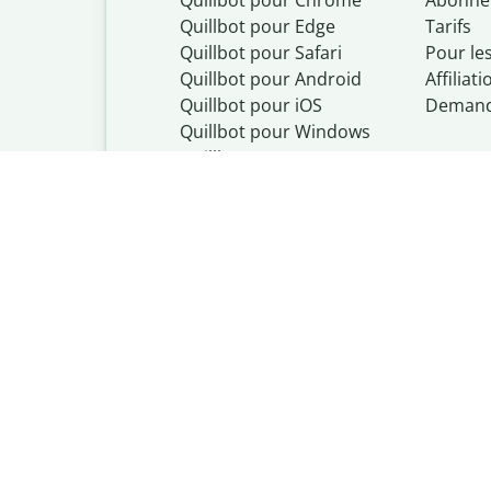
Quillbot pour Chrome
Abonne
Quillbot pour Edge
Tarifs
Quillbot pour Safari
Pour le
Quillbot pour Android
Affiliati
Quillbot
pour
iOS
Demand
Quillbot pour Windows
Quillbot pour macOS
Quillbot pour Word
© Quillbot (Cour
Politique de conf
Do Not Share My
Politique des dro