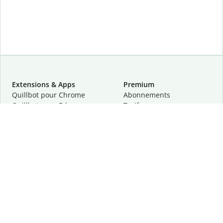
Extensions & Apps
Premium
Quillbot pour Chrome
Abonnements
Quillbot pour Edge
Tarifs
Quillbot pour Safari
Pour les entreprises
Quillbot pour Android
Affiliation
Quillbot
pour
iOS
Demander une démo
Quillbot pour Windows
Quillbot pour macOS
Quillbot pour Word
Outils
Entreprise
Outils de rédaction
À propos
Correction linguistique
Confidentialité
Citation et originalité
Carrière
Outils d'IA
Centre d'aide