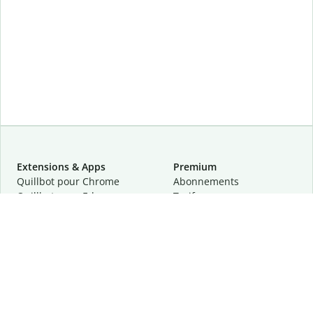
Extensions & Apps
Premium
Quillbot pour Chrome
Abonnements
Quillbot pour Edge
Tarifs
Quillbot pour Safari
Pour les entreprises
Quillbot pour Android
Affiliation
Quillbot
pour
iOS
Demander une démo
Quillbot pour Windows
Quillbot pour macOS
Quillbot pour Word
Outils
Entreprise
Outils de rédaction
À propos