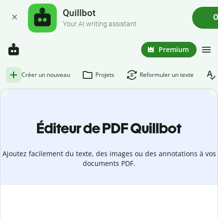
Quillbot
O
Your AI writing assistant
Premium
Créer un nouveau
Projets
Reformuler un texte
Éditeur de PDF Quillbot
Ajoutez facilement du texte, des images ou des annotations à vos
documents PDF.