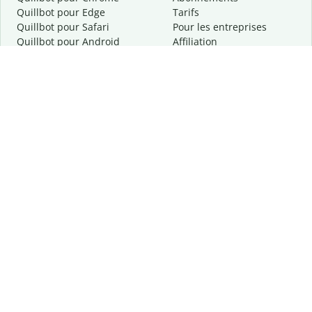
Quillbot pour Edge
Tarifs
Quillbot pour Safari
Pour les entreprises
Quillbot pour Android
Affiliation
Quillbot
pour
iOS
Demander une démo
Quillbot pour Windows
Quillbot pour macOS
Quillbot pour Word
Outils
Entreprise
Outils de rédaction
À propos
Correction linguistique
Confidentialité
Citation et originalité
Carrière
Outils d'IA
Centre d'aide
Outils PDF
Contactez-nous
Outils d'image
Ressources
Autres outils
Outils PDF
Qui sommes-nous ?