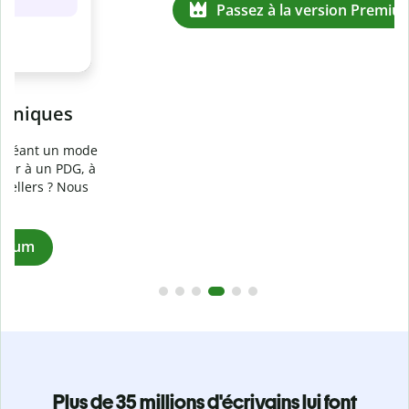
Prévenez
le plagiat involontaire
e
Vérifiez que vos écrits sont 100 % les vôtres grâce au
logiciel anti-plagiat. Analysez votre document en quelques
secondes et identifiez les citations manquantes dans plus
de 100 langues.
Passez à la version Premium
Plus de 35 millions d'écrivains lui font