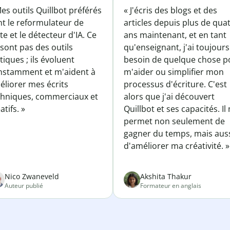
es outils Quillbot préférés
« J'écris des blogs et des
nt le reformulateur de
articles depuis plus de qua
te et le détecteur d'IA. Ce
ans maintenant, et en tant
sont pas des outils
qu'enseignant, j'ai toujours
tiques ; ils évoluent
besoin de quelque chose p
nstamment et m'aident à
m'aider ou simplifier mon
éliorer mes écrits
processus d'écriture. C'est
chniques, commerciaux et
alors que j'ai découvert
atifs. »
Quillbot et ses capacités. Il
permet non seulement de
gagner du temps, mais aus
d'améliorer ma créativité. »
Nico Zwaneveld
Akshita Thakur
Auteur publié
Formateur en anglais