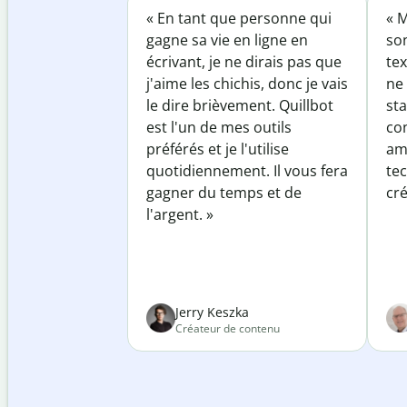
« En tant que personne qui
« M
gagne sa vie en ligne en
so
écrivant, je ne dirais pas que
tex
j'aime les chichis, donc je vais
ne 
le dire brièvement. Quillbot
sta
est l'un de mes outils
co
préférés et je l'utilise
am
quotidiennement. Il vous fera
te
gagner du temps et de
cré
l'argent. »
Jerry Keszka
Créateur de contenu