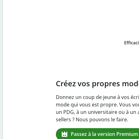
Efficac
Slide 4 of 6
Prévenez
le plagiat inv
Vérifiez que vos écrits sont 100 % l
logiciel anti-plagiat. Analysez votr
quelques secondes et identifiez les 
manquantes dans plus de 100 lang
Passez à la version Premium