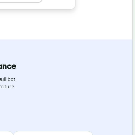
iance
uillbot
riture.