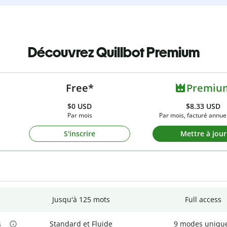
Découvrez Quillbot Premium
Free*
Premiu
$0
USD
$8.33 USD
Par mois
Par mois, facturé annue
S'inscrire
Mettre à jour
Jusqu'à 125 mots
Full access
s
Standard et Fluide
9 modes uniqu