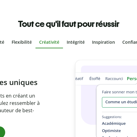
Tout ce qu'il faut pour réussir
ité
Flexibilité
Créativité
Intégrité
Inspiration
Confia
olontaire
es vôtres grâce au
e document en
citations
ues.