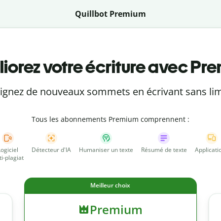
Quillbot Premium
iorez votre écriture avec Pr
eignez de nouveaux sommets en écrivant sans lim
Tous les abonnements Premium comprennent :
Logiciel
Détecteur d'IA
Humaniser un texte
Résumé de texte
Applicati
ti-plagiat
Meilleur choix
Premium