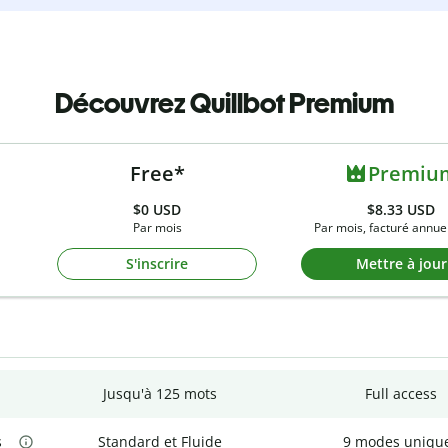
Découvrez Quillbot Premium
Free*
Premiu
$0
USD
$8.33 USD
Par mois
Par mois, facturé annue
S'inscrire
Mettre à jour
Jusqu'à 125 mots
Full access
s
Standard et Fluide
9 modes uniqu