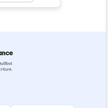
iance
uillbot
riture.