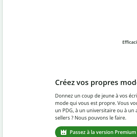
Efficac
Slide 4 of 6
Prévenez
le plagiat inv
Vérifiez que vos écrits sont 100 % l
logiciel anti-plagiat. Analysez votr
quelques secondes et identifiez les 
manquantes dans plus de 100 lang
Passez à la version Premium