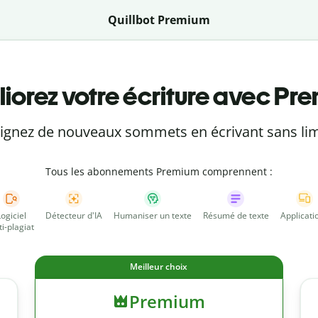
Quillbot Premium
iorez votre écriture avec Pr
eignez de nouveaux sommets en écrivant sans lim
Tous les abonnements Premium comprennent :
Logiciel
Détecteur d'IA
Humaniser un texte
Résumé de texte
Applicati
ti-plagiat
Meilleur choix
Premium