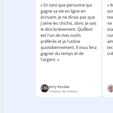
« En tant que personne qui
« M
gagne sa vie en ligne en
so
écrivant, je ne dirais pas que
tex
j'aime les chichis, donc je vais
ne 
le dire brièvement. Quillbot
sta
est l'un de mes outils
co
préférés et je l'utilise
am
quotidiennement. Il vous fera
te
gagner du temps et de
cré
l'argent. »
Jerry Keszka
Créateur de contenu