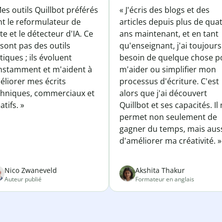
es outils Quillbot préférés
« J'écris des blogs et des
nt le reformulateur de
articles depuis plus de qua
te et le détecteur d'IA. Ce
ans maintenant, et en tant
sont pas des outils
qu'enseignant, j'ai toujours
tiques ; ils évoluent
besoin de quelque chose p
nstamment et m'aident à
m'aider ou simplifier mon
éliorer mes écrits
processus d'écriture. C'est
chniques, commerciaux et
alors que j'ai découvert
atifs. »
Quillbot et ses capacités. Il
permet non seulement de
gagner du temps, mais aus
d'améliorer ma créativité. »
Nico Zwaneveld
Akshita Thakur
Auteur publié
Formateur en anglais