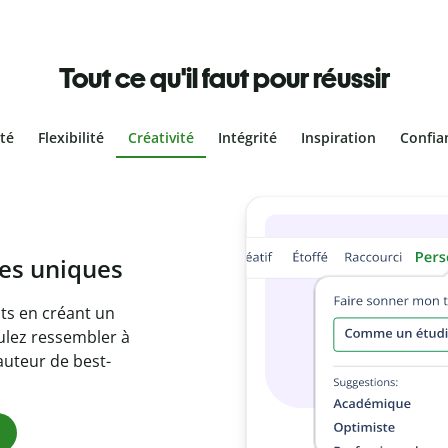
Tout ce qu'il faut pour réussir
ité
Flexibilité
Créativité
Intégrité
Inspiration
Confia
olontaire
es vôtres grâce au
e document en
citations
ues.