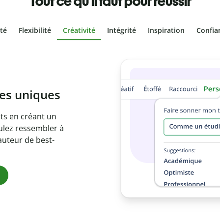
Tout ce qu'il faut pour réussir
ité
Flexibilité
Créativité
Intégrité
Inspiration
Confia
olontaire
es vôtres grâce au
e document en
citations
ues.