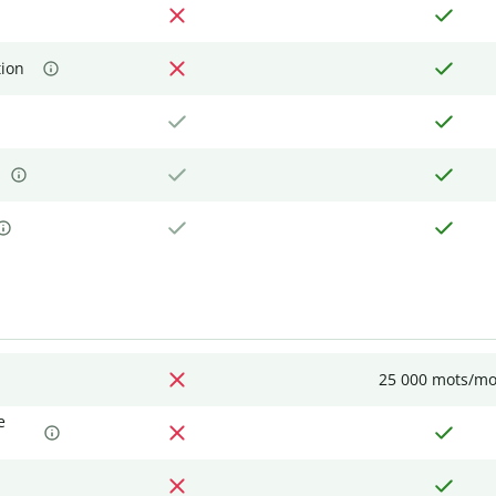
tion
25 000 mots/mo
e