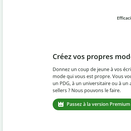
Efficac
Slide 4 of 6
Prévenez
le plagiat inv
Vérifiez que vos écrits sont 100 % l
logiciel anti-plagiat. Analysez votr
quelques secondes et identifiez les 
manquantes dans plus de 100 lang
Passez à la version Premium