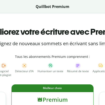
Quillbot Premium
iorez votre écriture avec Pr
eignez de nouveaux sommets en écrivant sans lim
Tous les abonnements Premium comprennent :
Logiciel
Détecteur d'IA
Humaniser un texte
Résumé de texte
Applicati
ti-plagiat
Meilleur choix
Premium